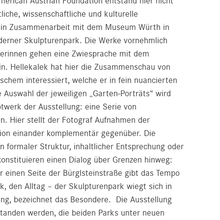
merican Austrian Foundation entstand hier nicht
liche, wissenschaftliche und kulturelle
n in Zusammenarbeit mit dem Museum Würth in
derner Skulpturenpark. Die Werke vornehmlich
lerinnen gehen eine Zwiesprache mit dem
in. Hellekalek hat hier die Zusammenschau von
ischem interessiert, welche er in fein nuancierten
ne Auswahl der jeweiligen „Garten-Porträts“ wird
twerk der Ausstellung: eine Serie von
n. Hier stellt der Fotograf Aufnahmen der
tion einander komplementär gegenüber. Die
in formaler Struktur, inhaltlicher Entsprechung oder
konstituieren einen Dialog über Grenzen hinweg:
r einen Seite der Bürglsteinstraße gibt das Tempo
k, den Alltag – der Skulpturenpark wiegt sich in
ung, bezeichnet das Besondere. Die Ausstellung
tanden werden, die beiden Parks unter neuen