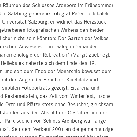
den Räumen des Schlosses Arenberg im Frühsommer
 in Salzburg geborene Fotograf Peter Hellekalek
r Universität Salzburg, er widmet das Herzstück
getriebenen fotografischen Wirkens den beiden
licher nicht sein könnten: Der Garten des Volkes,
ratischen Anwesens – im Dialog miteinander
hänomenologie der Rekreation“ (Margit Zuckriegl,
. Hellekalek näherte sich dem Ende des 19.
en und seit dem Ende der Monarchie bewusst dem
mit den Augen der Benützer: Spielplatz und
ubtilen Fotoporträts gezeigt, Eisarena und
nd Reklametafeln, das Zelt vom Winterfest, Tische
 die Orte und Plätze stets ohne Besucher, gleichsam
entstanden aus der Absicht der Gestalter und der
er Park südlich von Schloss Arenberg war lange
usus“. Seit dem Verkauf 2001 an die gemeinnützige