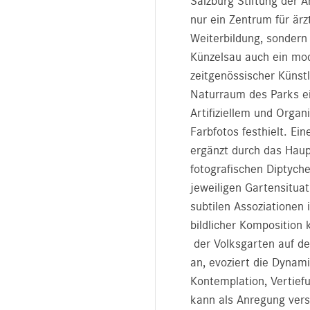
Salzburg Stiftung der A
nur ein Zentrum für ärzt
Weiterbildung, sonder
Künzelsau auch ein mo
zeitgenössischer Künst
Naturraum des Parks e
Artifiziellem und Organ
Farbfotos festhielt. Ei
ergänzt durch das Haup
fotografischen Diptyche
jeweiligen Gartensitua
subtilen Assoziationen 
bildlicher Komposition 
der Volksgarten auf de
an, evoziert die Dynami
Kontemplation, Vertief
kann als Anregung vers