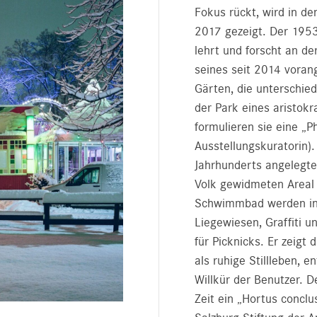
Fokus rückt, wird in 
2017 gezeigt. Der 1953
lehrt und forscht an de
seines seit 2014 voran
Gärten, die unterschied
der Park eines aristok
formulieren sie eine „P
Ausstellungskuratorin)
Jahrhunderts angelegt
Volk gewidmeten Areal 
Schwimmbad werden in s
Liegewiesen, Graffiti u
für Picknicks. Er zeigt
als ruhige Stillleben, 
Willkür der Benutzer. D
Zeit ein „Hortus concl