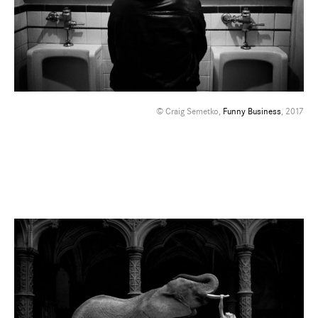
© Craig Semetko,
Funny Business
, 2017