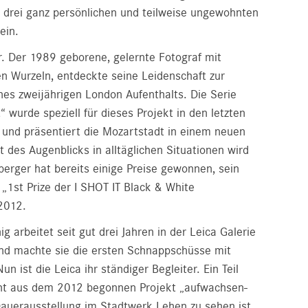
drei ganz persönlichen und teilweise ungewohnten
ein.
. Der 1989 geborene, gelernte Fotograf mit
en Wurzeln, entdeckte seine Leidenschaft zur
nes zweijährigen London Aufenthalts. Die Serie
“ wurde speziell für dieses Projekt in den letzten
t und präsentiert die Mozartstadt in einem neuen
it des Augenblicks in alltäglichen Situationen wird
berger hat bereits einige Preise gewonnen, sein
„1st Prize der I SHOT IT Black & White
2012.
g arbeitet seit gut drei Jahren in der Leica Galerie
Kind machte sie die ersten Schnappschüsse mit
n ist die Leica ihr ständiger Begleiter. Ein Teil
ht aus dem 2012 begonnen Projekt „aufwachsen-
Dauerausstellung im Stadtwerk Lehen zu sehen ist.