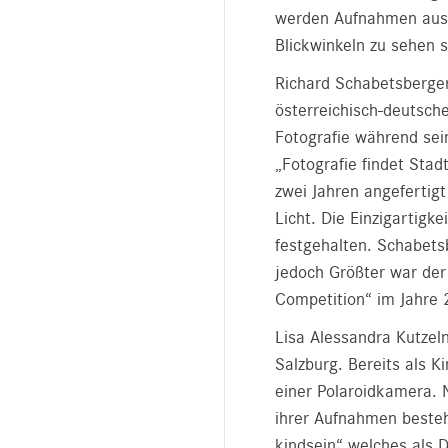
werden Aufnahmen aus 
Blickwinkeln zu sehen s
Richard Schabetsberger
österreichisch-deutsch
Fotografie während sei
„Fotografie findet Stadt
zwei Jahren angefertig
Licht. Die Einzigartigke
festgehalten. Schabets
jedoch Größter war der 
Competition“ im Jahre 
Lisa Alessandra Kutzelni
Salzburg. Bereits als 
einer Polaroidkamera. Nu
ihrer Aufnahmen beste
kindsein“ welches als 