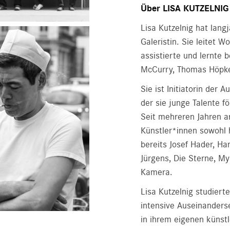
Über LISA KUTZELNIG
Lisa Kutzelnig hat lang
Galeristin. Sie leitet 
assistierte und lernte 
McCurry, Thomas Höpke
Sie ist Initiatorin der
der sie junge Talente fö
Seit mehreren Jahren ar
Künstler*innen sowohl h
bereits Josef Hader, Ha
Jürgens, Die Sterne, My
Kamera.
Lisa Kutzelnig studiert
intensive Auseinanders
in ihrem eigenen künstl