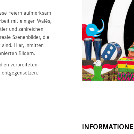
diese Feiern aufmerksam
beit mit einigen Walés,
ler und zahlreichen
eale Szenenbilder, die
sind. Hier, inmitten
enierten Bildern.
edien verbreiteten
ld entgegensetzen.
INFORMATIONE