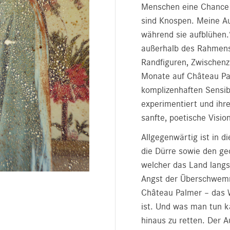
Menschen eine Chance 
sind Knospen. Meine Au
während sie aufblühen.“
außerhalb des Rahmens 
Randfiguren, Zwischenz
Monate auf Château Pal
komplizenhaften Sensib
experimentiert und ihr
sanfte, poetische Visio
Allgegenwärtig ist in 
die Dürre sowie den ge
welcher das Land lang
Angst der Überschwemm
Château Palmer – das W
ist. Und was man tun k
hinaus zu retten. Der 