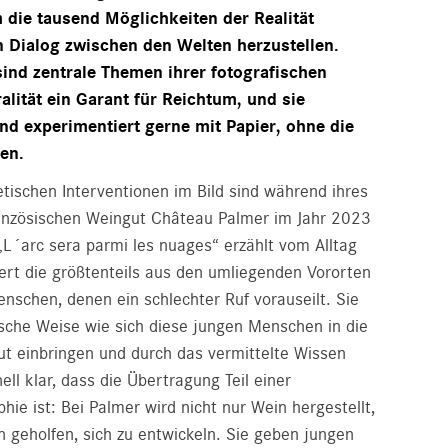
 die tausend Möglichkeiten der Realität
n Dialog zwischen den Welten herzustellen.
sind zentrale Themen ihrer fotografischen
uralität ein Garant für Reichtum, und sie
und experimentiert gerne mit Papier, ohne die
ren.
tischen Interventionen im Bild sind während ihres
ranzösischen Weingut Château Palmer im Jahr 2023
„L´arc sera parmi les nuages“ erzählt vom Alltag
iert die größtenteils aus den umliegenden Vororten
chen, denen ein schlechter Ruf vorauseilt. Sie
sche Weise wie sich diese jungen Menschen in die
t einbringen und durch das vermittelte Wissen
ell klar, dass die Übertragung Teil einer
ie ist: Bei Palmer wird nicht nur Wein hergestellt,
geholfen, sich zu entwickeln. Sie geben jungen