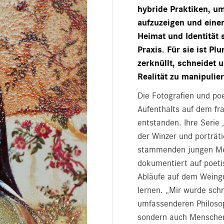
hybride Praktiken, um
aufzuzeigen und eine
Heimat und Identität 
Praxis. Für sie ist Pl
zerknüllt, schneidet 
Realität zu manipulie
Die Fotografien und poe
Aufenthalts auf dem f
entstanden. Ihre Serie 
der Winzer und porträt
stammenden jungen Mens
dokumentiert auf poeti
Abläufe auf dem Weingu
lernen. „Mir wurde schn
umfassenderen Philosoph
sondern auch Menschen 