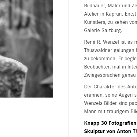
Bildhauer, Maler und Z
Atelier in Kaprun. Ents
Künstlers, zu sehen vo
Galerie Salzburg.
René R. Wenzel ist es m
Thuswaldner gelungen hi
zu bekommen. Er begleit
Beobachter, mal in Inte
Zwiegesprächen genau 
Der Charakter des Anto
erahnen, seine Augen s
Wenzels Bilder sind p
Mann mit traurigem Bl
Knapp 30 Fotografien
Skulptur von Anton T